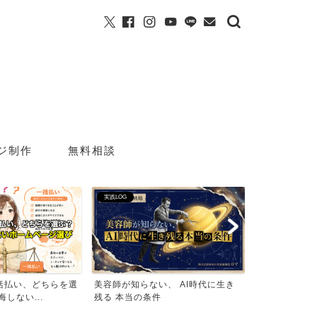
ジ制作
無料相談
集客リピート戦略
実践LOG
、 AI時代に生き
美容室のLTVを最大化する方法
GoogleのAI
室検索で...