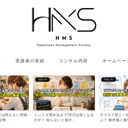
介
受講者の実績
コンサル内容
ホームペー
実践LOG
実践LOG
SEOは強くなる
サブスク型と一括払い、どちらを選
美容師が知らない
す...
ぶ？ 制作後に後悔しない...
残る 本当の条件