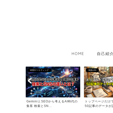
HOME
自己紹
実践LOG
実践LOG
考えるAI時代の
トップページだけでは戦えない理由
インスタ埋め込みで
50記事のデータが証明...
のか？ 知らないと損