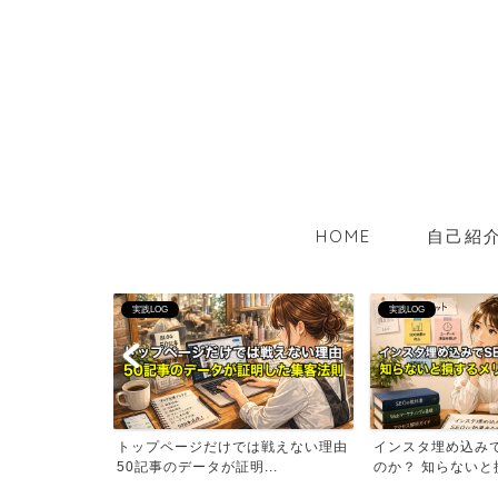
HOME
自己紹
実践LOG
実践LOG
考えるAI時代の
トップページだけでは戦えない理由
インスタ埋め込みで
50記事のデータが証明...
のか？ 知らないと損