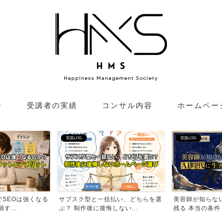
介
受講者の実績
コンサル内容
ホームペー
実践LOG
実践LOG
SEOは強くなる
サブスク型と一括払い、どちらを選
美容師が知らない
す...
ぶ？ 制作後に後悔しない...
残る 本当の条件