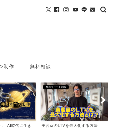
ジ制作
無料相談
集客リピート戦略
実践LOG
、 AI時代に生き
美容室のLTVを最大化する方法
GoogleのAI
室検索で...