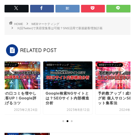
HOME
WEBマーケティング
X(旧Twitter)で美容室集客は可能？SNS活用で新規顧客増加計画
RELATED POST
Bマーケティング
WEBマーケティング
WEBマーケティング
ロンの口コミを増やし
Google検索NGサイトと
予約数アップ！成功
規客UP！Google評
は？SEOサイト内部構造
グ術 個人サロンSE
を上げるコツ
分析
ット集客法
2025年2月24日
2023年8月12日
2024年8