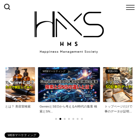
WEBマーケティング
実践LOG
erviewとは？ 美容室検索
GeminiとSEOから考えるAI時代の集客 検
トップページだけでは戦
索とSN...
事のデータが証明...
WEBマーケティング