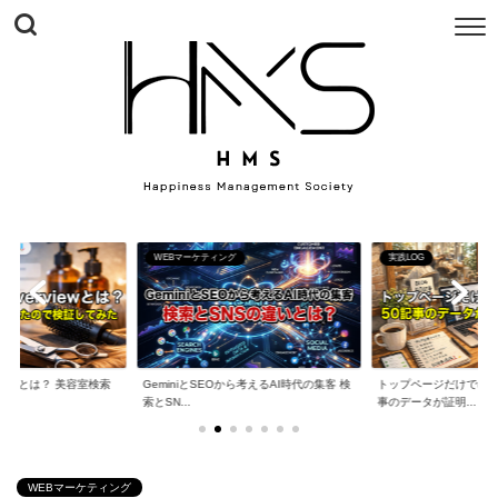
WEBマーケティング
実践LOG
erviewとは？ 美容室検索
GeminiとSEOから考えるAI時代の集客 検
トップページだけでは戦
索とSN...
事のデータが証明...
WEBマーケティング