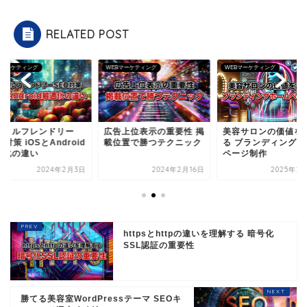
RELATED POST
Bマーケティング
WEBマーケティング
WEBマーケティング
バイルフレンドリー
広告上位表示の重要性 掲
美容サロンの価値を
O対策 iOSとAndroid
載位置で勝つテクニック
る ブランディングホ
適化の違い
ページ制作
2024年2月3日
2024年2月16日
2025年2
httpsとhttpの違いを理解する 暗号化
SSL認証の重要性
勝てる美容室WordPressテーマ SEOキ